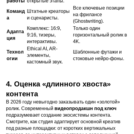
работы
открытые этапы.
Все ключевые позиции
Команд
Штатные креаторы
на фрилансе
а
и сценаристы.
(Ghostwriting).
Комплекс: 16:9,
Только один
Адапта
9:16, тизеры,
горизонтальный ролик в
ция
интерактивы.
4K.
Ethical AI, AR-
Технол
Шаблонные футажи и
элементы,
огии
стоковые нейро-фоны.
кастомный звук.
4. Оценка «длинного хвоста»
контента
В 2026 году невыгодно заказывать один «золотой»
ролик. Современный
видеопродакшн под ключ
подразумевает создание экосистемы контента.
Смотрите, как студия адаптирует основной креатив
под разные площадки: от коротких вертикальных