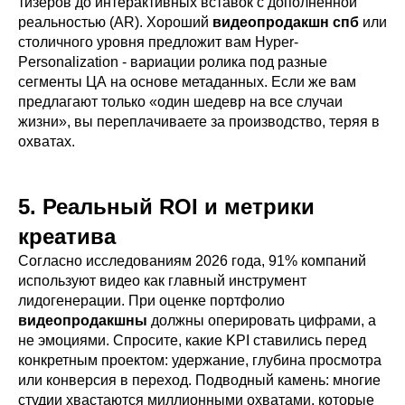
тизеров до интерактивных вставок с дополненной
реальностью (AR). Хороший
видеопродакшн спб
или
столичного уровня предложит вам Hyper-
Personalization - вариации ролика под разные
сегменты ЦА на основе метаданных. Если же вам
предлагают только «один шедевр на все случаи
жизни», вы переплачиваете за производство, теряя в
охватах.
5. Реальный ROI и метрики
креатива
Согласно исследованиям 2026 года, 91% компаний
используют видео как главный инструмент
лидогенерации. При оценке портфолио
видеопродакшны
должны оперировать цифрами, а
не эмоциями. Спросите, какие KPI ставились перед
конкретным проектом: удержание, глубина просмотра
или конверсия в переход. Подводный камень: многие
студии хвастаются миллионными охватами, которые