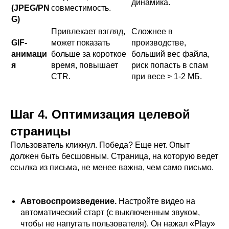
динамика.
(JPEG/PN
совместимость.
G)
Привлекает взгляд,
Сложнее в
GIF-
может показать
производстве,
анимаци
больше за короткое
больший вес файла,
я
время, повышает
риск попасть в спам
CTR.
при весе > 1-2 МБ.
Шаг 4. Оптимизация целевой
страницы
Пользователь кликнул. Победа? Еще нет. Опыт
должен быть бесшовным. Страница, на которую ведет
ссылка из письма, не менее важна, чем само письмо.
Автовоспроизведение.
Настройте видео на
автоматический старт (с выключенным звуком,
чтобы не напугать пользователя). Он нажал «Play»