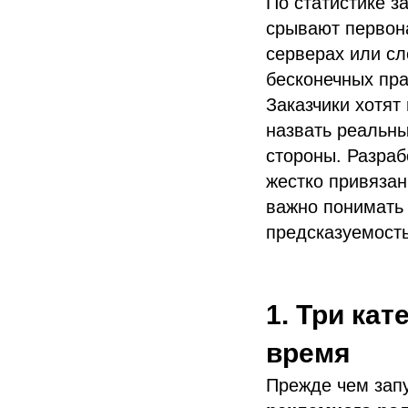
По статистике з
срывают первон
серверах или сл
бесконечных пра
Заказчики хотят
назвать реальны
стороны. Разраб
жестко привяза
важно понимать 
предсказуемость
1. Три кат
время
Прежде чем запу