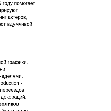
 году помогает
нерируют
нг актеров,
уют вдумчивой
ой графики.
они
неделями.
oduction -
 переездов
 декораций.
роликов
йка текстур,