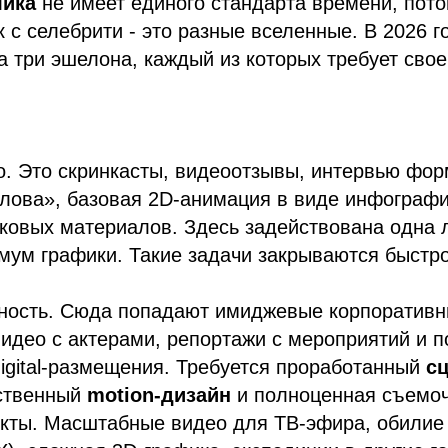
лика
не имеет единого стандарта времени, пото
 с селебрити - это разные вселенные. В 2026 г
а три эшелона, каждый из которых требует свое
. Это скринкасты, видеоотзывы, интервью фор
лова», базовая 2D-анимация в виде инфограф
оковых материалов. Здесь задействована одна 
мум графики. Такие задачи закрываются быстро
ность. Сюда попадают имиджевые корпоратив
идео с актерами, репортажи с мероприятий и 
igital-размещения. Требуется проработанный
с
ественный
motion-дизайн
и полноценная съемоч
кты. Масштабные видео для ТВ-эфира, обилие