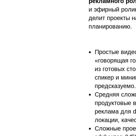
рекламного ро
и эфирный ролик
делит проекты н
планированию.
Простые видео
«говорящая го
из готовых ст
спикер и мини
предсказуемо.
Средняя слож
продуктовые в
реклама для d
локации, кач
Сложные прое