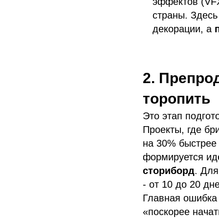
эффектов (VFX
страны. Здесь
декорации, а
2. Препро
торопить
Это этап подгот
Проекты, где бр
на 30% быстрее 
формируется иде
сториборд
. Дл
- от 10 до 20 дн
Главная ошибка 
«поскорее начат