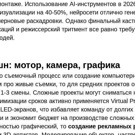
онтаже. Использование AI-инструментов в 2026
визуализации на 40-50%, нейросети отлично ге
черновые раскадровки. Однако финальный касти
аций и режиссерский тритмент все равно треб
юдей.
шн: мотор, камера, графика
о съемочный процесс или создание компьютерн
 про живые съемки, то для средних проектов 
 1-3 смены. Сложные проекты могут сниматься 
имизации сроков активно применяется Virtual Pr
LED-экранов, что избавляет команду от долгих
и и экономит бюджет на производстве сложных
ностью графический, то
создание рекламных 
и 3D-артистов. Моделирование объектов, настро