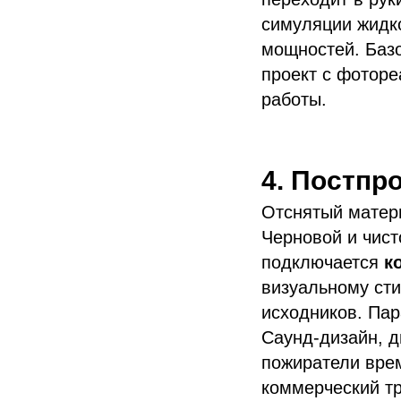
симуляции жидк
мощностей. Базо
проект с фоторе
работы.
4. Постпр
Отснятый матер
Черновой и чис
подключается
к
визуальному сти
исходников. Пар
Саунд-дизайн, д
пожиратели врем
коммерческий тр