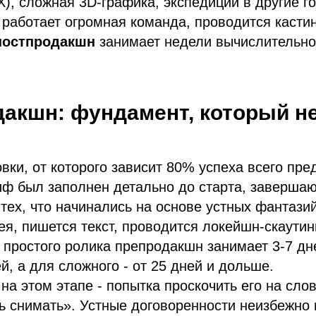
), сложная 3D-графика, экспедиции в другие г
 работает огромная команда, проводится кастин
постпродакшн
занимает недели вычислительно
дакшн: фундамент, который н
овки, от которого зависит 80% успеха всего пре
иф был заполнен детально до старта, заверша
тех, что начинались на основе устных фантазий
я, пишется текст, проводится локейшн-скаутинг
я простого ролика препродакшн занимает 3-7 дн
ей, а для сложного - от 25 дней и дольше.
на этом этапе - попытка проскочить его на слов
ь снимать». Устные договоренности неизбежно 