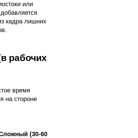
иостоки или
 добавляется
из кадра лишних
ов.
(в рабочих
,
стое время
я на стороне
Сложный (30-60