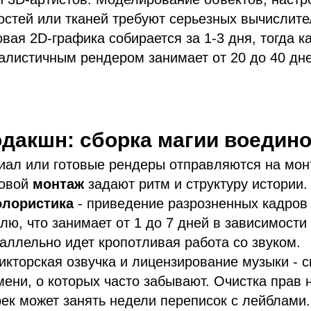
остей или тканей требуют серьезных вычислит
вая 2D-графика собирается за 1-3 дня, тогда к
алистичным рендером занимает от 20 до 40 дн
одакшн: сборка магии воедин
иал или готовые рендеры отправляются на мон
товой
монтаж
задают ритм и структуру истории
олористика
- приведение разрозненных кадров
лю, что занимает от 1 до 7 дней в зависимости
аллельно идет кропотливая работа со звуком.
икторская озвучка и лицензирование музыки - 
ени, о которых часто забывают. Очистка прав 
ек может занять недели переписок с лейблами