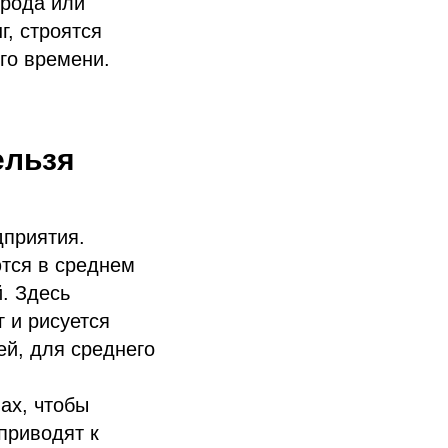
орода или
г, строятся
го времени.
ельзя
дприятия.
ются в среднем
. Здесь
 и рисуется
ей, для среднего
ах, чтобы
приводят к