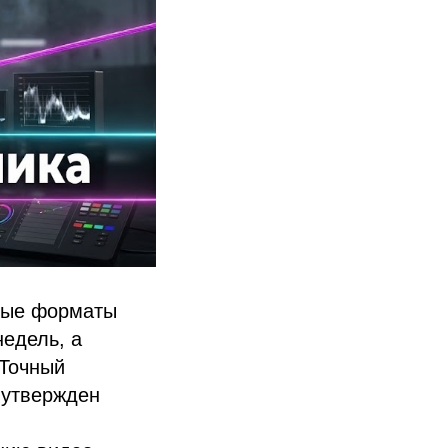
стые форматы
недель, а
 Точный
 утвержден