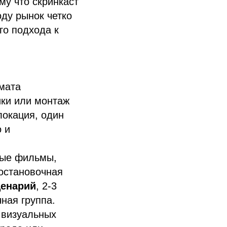
му что скринкаст
оду рынок четко
го подхода к
мата
ики или монтаж
локация, один
 и
ные фильмы,
постановочная
ценарий
, 2-3
ная группа.
 визуальных