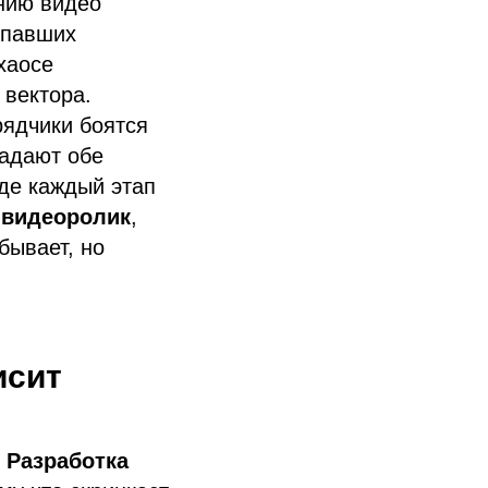
анию видео
упавших
хаосе
 вектора.
рядчики боятся
радают обе
где каждый этап
 видеоролик
,
бывает, но
исит
.
Разработка