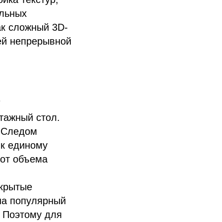
ельных
ак сложный 3D-
ей непрерывной
о
тажный стол.
. Следом
 к единому
 от объема
скрытые
на популярный
. Поэтому для