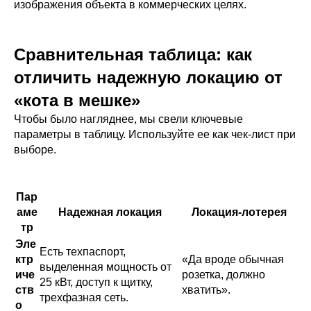
изображения объекта в коммерческих целях.
Сравнительная таблица: как
отличить надежную локацию от
«кота в мешке»
Чтобы было нагляднее, мы свели ключевые
параметры в таблицу. Используйте ее как чек-лист при
выборе.
Пар
аме
Надежная локация
Локация-лотерея
тр
Эле
Есть техпаспорт,
ктр
«Да вроде обычная
выделенная мощность от
иче
розетка, должно
25 кВт, доступ к щитку,
ств
хватить».
трехфазная сеть.
о