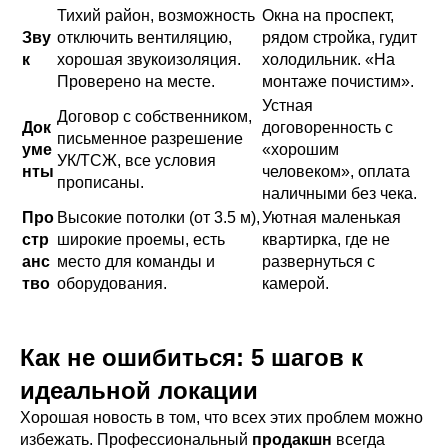
Тихий район, возможность
Окна на проспект,
Зву
отключить вентиляцию,
рядом стройка, гудит
к
хорошая звукоизоляция.
холодильник. «На
Проверено на месте.
монтаже почистим».
Устная
Договор с собственником,
Док
договоренность с
письменное разрешение
уме
«хорошим
УК/ТСЖ, все условия
нты
человеком», оплата
прописаны.
наличными без чека.
Про
Высокие потолки (от 3.5 м),
Уютная маленькая
стр
широкие проемы, есть
квартирка, где не
анс
место для команды и
развернуться с
тво
оборудования.
камерой.
Как не ошибиться: 5 шагов к
идеальной локации
Хорошая новость в том, что всех этих проблем можно
избежать. Профессиональный
продакшн
всегда