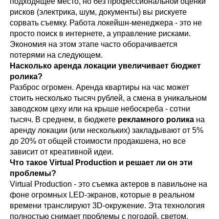
подходящее место, но без профессиональной оценки
рисков (электрика, шум, документы) вы рискуете
сорвать съемку. Работа локейшн-менеджера - это не
просто поиск в интернете, а управление рисками.
Экономия на этом этапе часто оборачивается
потерями на следующем.
Насколько аренда локации увеличивает бюджет
ролика?
Разброс огромен. Аренда квартиры на час может
стоить несколько тысяч рублей, а смена в уникальном
заводском цеху или на крыше небоскреба - сотни
тысяч. В среднем, в бюджете
рекламного ролика
на
аренду локации (или нескольких) закладывают от 5%
до 20% от общей стоимости продакшена, но все
зависит от креативной идеи.
Что такое Virtual Production и решает ли он эти
проблемы?
Virtual Production - это съемка актеров в павильоне на
фоне огромных LED-экранов, которые в реальном
времени транслируют 3D-окружение. Эта технология
полностью снимает проблемы с погодой, светом,