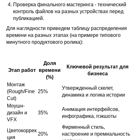
Проверка финального мастеринга - технический
контроль файлов на разных устройствах перед
публикацией.
Для наглядности приведем таблицу распределения
времени на разных этапах (на примере типового
минутного продуктового ролика):
Доля
Ключевой результат для
Этап работ
времени
бизнеса
(%)
Монтаж
Утвержденный скелет,
(Rough/Fine
25%
динамика и логика истории
Cut)
Моушн-
Анимация интерфейсов,
дизайн и
35%
инфографика, пэкшоты
VFX
Фирменный стиль,
Цветокоррек
20%
настроение и премиальность
ция