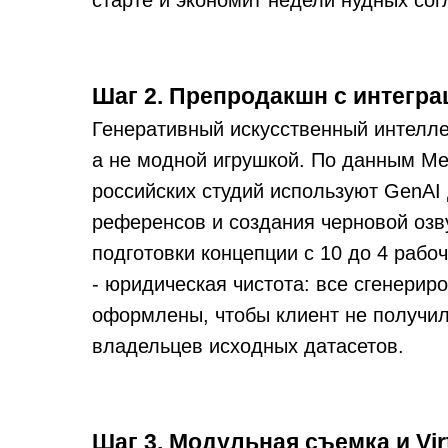
старте и экономит недели нудных сог
Шаг 2. Препродакшн с интегра
Генеративный искусственный интелле
а не модной игрушкой. По данным Med
российских студий используют GenAI
референсов и создания черновой озву
подготовки концепции с 10 до 4 рабо
- юридическая чистота: все сгенери
оформлены, чтобы клиент не получил
владельцев исходных датасетов.
Шаг 3. Модульная съемка и Virt