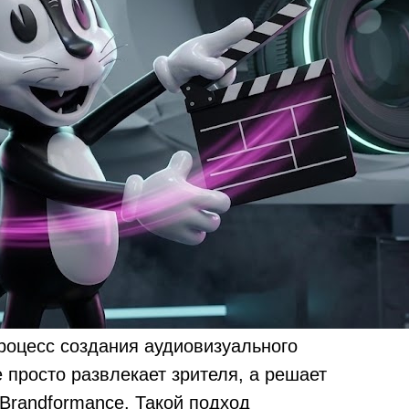
процесс создания аудиовизуального
 просто развлекает зрителя, а решает
Brandformance. Такой подход