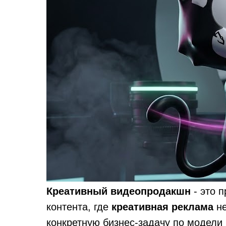
Креативный видеопродакшн
- это 
контента, где
креативная реклама
не
конкретную бизнес-задачу по модели 