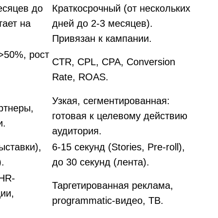
есяцев до
Краткосрочный (от нескольких
тает на
дней до 2-3 месяцев).
Привязан к кампании.
 >50%, рост
CTR, CPL, CPA, Conversion
Rate, ROAS.
Узкая, сегментированная:
ртнеры,
готовая к целевому действию
и.
аудитория.
ыставки),
6-15 секунд (Stories, Pre-roll),
.
до 30 секунд (лента).
 HR-
Таргетированная реклама,
ии,
programmatic-видео, ТВ.