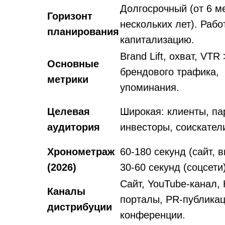
Долгосрочный (от 6 м
Горизонт
нескольких лет). Рабо
планирования
капитализацию.
Brand Lift, охват, VTR
Основные
брендового трафика,
метрики
упоминания.
Целевая
Широкая: клиенты, па
аудитория
инвесторы, соискател
Хронометраж
60-180 секунд (сайт, в
(2026)
30-60 секунд (соцсети)
Сайт, YouTube-канал,
Каналы
порталы, PR-публикац
дистрибуции
конференции.