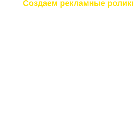
Создаем рекламные ролики
- для OZON,
Wildberries,
AliExpress и пр.
- обзорные ролики
товаров
- ролики
инструкции
- ролики отзывы